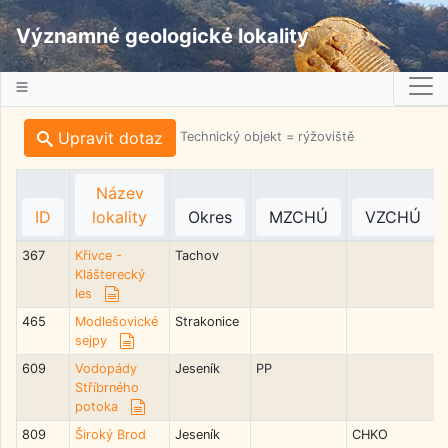
Významné geologické lokality
Upravit dotaz
Technický objekt = rýžoviště
Název
ID
lokality
Okres
MZCHÚ
VZCHÚ
367
Křivce -
Tachov
Klášterecký
les
465
Modlešovické
Strakonice
sejpy
609
Vodopády
Jeseník
PP
Stříbrného
potoka
809
Široký Brod
Jeseník
CHKO