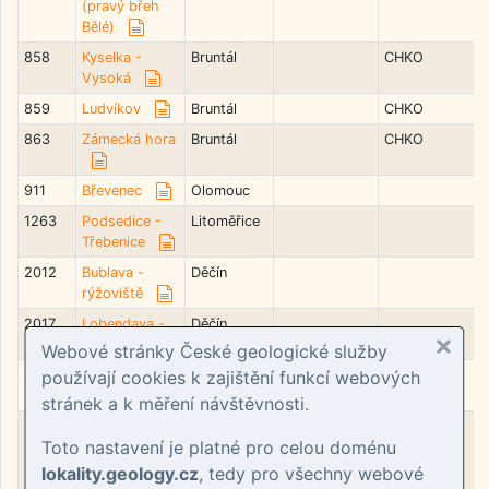
(pravý břeh
Bělé)
858
Kyselka -
Bruntál
CHKO
Vysoká
859
Ludvíkov
Bruntál
CHKO
863
Zámecká hora
Bruntál
CHKO
911
Břevenec
Olomouc
1263
Podsedice -
Litoměřice
Třebenice
2012
Bublava -
Děčín
rýžoviště
2017
Lobendava -
Děčín
západ
Webové stránky České geologické služby
2549
Mikulovice -
Jeseník
používají cookies k zajištění funkcí webových
řeka Bělá
stránek a k měření návštěvnosti.
3470
Dobývky na
Trutnov
Toto nastavení je platné pro celou doménu
zlato nad
Hertvíkovicemi
lokality.geology.cz
, tedy pro všechny webové