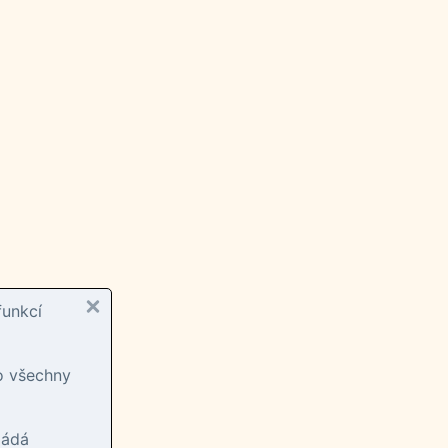
funkcí
ro všechny
ládá