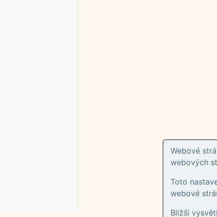
Webové strán
webových str
Toto nastav
webové strán
Bližší vysvě