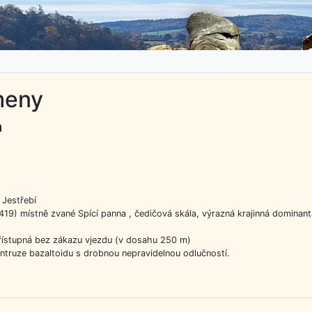
meny
a
Jestřebí
419) místně zvané Spící panna , čedičová skála, výrazná krajinná dominant
řístupná bez zákazu vjezdu (v dosahu 250 m)
ntruze bazaltoidu s drobnou nepravidelnou odlučností.