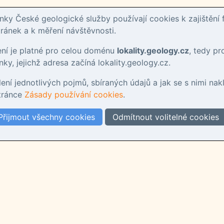
ky České geologické služby používají cookies k zajištění 
ánek a k měření návštěvnosti.
ení je platné pro celou doménu
lokality.geology.cz
, tedy p
ky, jejichž adresa začíná lokality.geology.cz.
tlení jednotlivých pojmů, sbíraných údajů a jak se s nimi nak
stránce
Zásady používání cookies
.
Přijmout všechny cookies
Odmítnout volitelné cookies