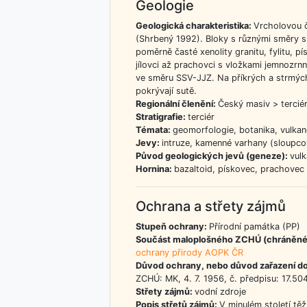
Geologie
Geologická charakteristika:
Vrcholovou č
(Shrbený 1992). Bloky s různými směry s
poměrně časté xenolity granitu, fylitu, 
jílovci až prachovci s vložkami jemnozrnn
ve směru SSV-JJZ. Na příkrých a strmých
pokrývají sutě.
Regionální členění:
Český masiv > terciér
Stratigrafie:
terciér
Témata:
geomorfologie, botanika, vulkan
Jevy:
intruze, kamenné varhany (sloupco
Původ geologických jevů (geneze):
vulk
Hornina:
bazaltoid, pískovec, prachovec 
Ochrana a střety zájmů
Stupeň ochrany:
Přírodní památka (PP)
Součást maloplošného ZCHÚ (chráněné
ochrany přirody AOPK ČR
Důvod ochrany, nebo důvod zařazení d
ZCHÚ: MK, 4. 7. 1956, č. předpisu: 17.50
Střety zájmů:
vodní zdroje
Popis střetů zájmů:
V minulém století t