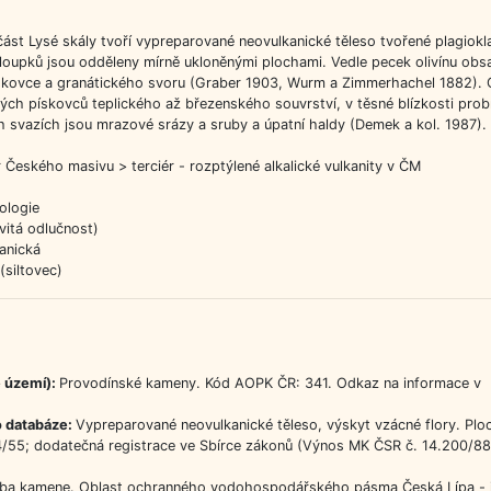
ást Lysé skály tvoří vypreparované neovulkanické těleso tvořené plagiok
loupků jsou odděleny mírně ukloněnými plochami. Vedle pecek olivínu obs
pískovce a granátického svoru (Graber 1903, Wurm a Zimmerhachel 1882). O
ých pískovců teplického až březenského souvrství, v těsné blízkosti probíh
 svazích jsou mrazové srázy a sruby a úpatní haldy (Demek a kol. 1987). 
 Českého masivu > terciér - rozptýlené alkalické vulkanity v ČM
ologie
vitá odlučnost)
anická
(siltovec)
 území):
Provodínské kameny. Kód AOPK ČR: 341. Odkaz na informace v
o databáze:
Vypreparované neovulkanické těleso, výskyt vzácné flory. Plo
4/55; dodatečná registrace ve Sbírce zákonů (Výnos MK ČSR č. 14.200/88 
ěžba kamene. Oblast ochranného vodohospodářského pásma Česká Lípa - j