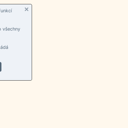
funkcí
ro všechny
ládá