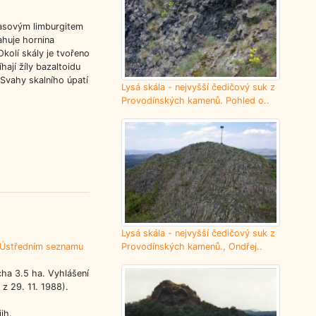
lasovým limburgitem
ahuje hornina
kolí skály je tvořeno
ají žíly bazaltoidu
Svahy skalního úpatí
Lysá skála - nejvyšší čedičový suk z
Provodínských kamenů. Pohled o..
Lysá skála - nejvyšší čedičový suk z
Provodínských kamenů., Ondřej..
Ústředním seznamu
cha 3.5 ha. Vyhlášení
z 29. 11. 1988).
ih.