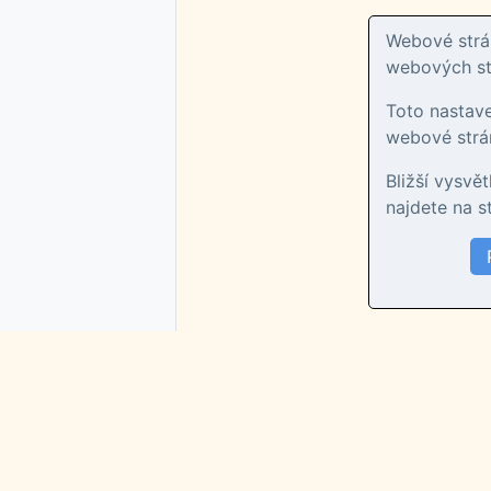
Webové strán
webových str
Toto nastav
webové strán
Bližší vysvě
najdete na 