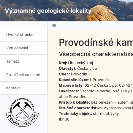
Významné geologické lokality
Úvodní stránka
Provodínské ka
Vyhledávání
Všeobecná charakteristik
Témata
Kraj:
Liberecký kraj
Okres(y):
Česká Lípa
Obec:
Provodín
Prohlížení na mapě
Katastrální území:
Provodín
Mapové listy:
02-42 Česká Lípa, 02-424 
Kontakt
Lokalizace:
Vrcholová partie Lysé skály (
obce Provodín.
Přístup k lokalitě:
bez omezení - autem p
Stručná charakteristika:
Vypreparovaná i
Technický objekt:
staré dobývky
ID:
38