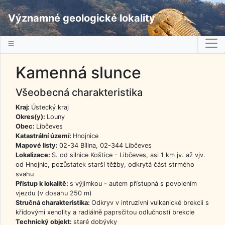
Významné geologické lokality
Kamenná slunce
Všeobecná charakteristika
Kraj:
Ústecký kraj
Okres(y):
Louny
Obec:
Libčeves
Katastrální území:
Hnojnice
Mapové listy:
02-34 Bílina, 02-344 Libčeves
Lokalizace:
S. od silnice Koštice - Libčeves, asi 1 km jv. až vjv.
od Hnojnic, pozůstatek starší těžby, odkrytá část strmého
svahu
Přístup k lokalitě:
s výjimkou - autem přístupná s povolením
vjezdu (v dosahu 250 m)
Stručná charakteristika:
Odkryv v intruzivní vulkanické brekcii s
křídovými xenolity a radiálně paprsčitou odlučností brekcie
Technický objekt:
staré dobývky