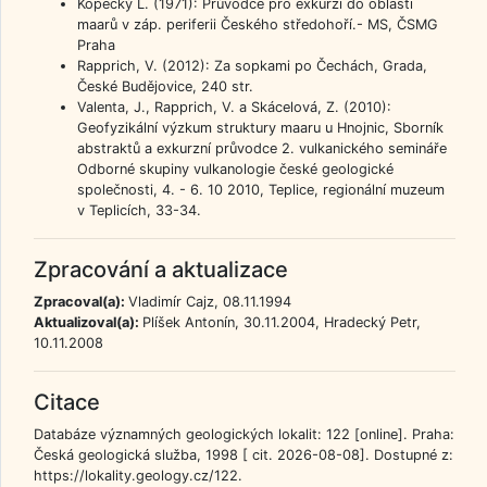
Kopecký L. (1971): Průvodce pro exkurzi do oblasti
maarů v záp. periferii Českého středohoří.- MS, ČSMG
Praha
Rapprich, V. (2012): Za sopkami po Čechách, Grada,
České Budějovice, 240 str.
Valenta, J., Rapprich, V. a Skácelová, Z. (2010):
Geofyzikální výzkum struktury maaru u Hnojnic, Sborník
abstraktů a exkurzní průvodce 2. vulkanického semináře
Odborné skupiny vulkanologie české geologické
společnosti, 4. - 6. 10 2010, Teplice, regionální muzeum
v Teplicích, 33-34.
Zpracování a aktualizace
Zpracoval(a):
Vladimír Cajz, 08.11.1994
Aktualizoval(a):
Plíšek Antonín, 30.11.2004, Hradecký Petr,
10.11.2008
Citace
Databáze významných geologických lokalit: 122 [online]. Praha:
Česká geologická služba, 1998 [ cit. 2026-08-08]. Dostupné z:
https://lokality.geology.cz/122.