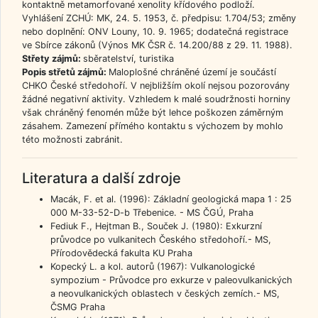
kontaktně metamorfované xenolity křídového podloží.
Vyhlášení ZCHÚ: MK, 24. 5. 1953, č. předpisu: 1.704/53; změny
nebo doplnění: ONV Louny, 10. 9. 1965; dodatečná registrace
ve Sbírce zákonů (Výnos MK ČSR č. 14.200/88 z 29. 11. 1988).
Střety zájmů:
sběratelství, turistika
Popis střetů zájmů:
Maloplošné chráněné území je součástí
CHKO České středohoří. V nejbližším okolí nejsou pozorovány
žádné negativní aktivity. Vzhledem k malé soudržnosti horniny
však chráněný fenomén může být lehce poškozen záměrným
zásahem. Zamezení přímého kontaktu s výchozem by mohlo
této možnosti zabránit.
Literatura a další zdroje
Macák, F. et al. (1996): Základní geologická mapa 1 : 25
000 M-33-52-D-b Třebenice. - MS ČGÚ, Praha
Fediuk F., Hejtman B., Souček J. (1980): Exkurzní
průvodce po vulkanitech Českého středohoří.- MS,
Přírodovědecká fakulta KU Praha
Kopecký L. a kol. autorů (1967): Vulkanologické
sympozium - Průvodce pro exkurze v paleovulkanických
a neovulkanických oblastech v českých zemích.- MS,
ČSMG Praha