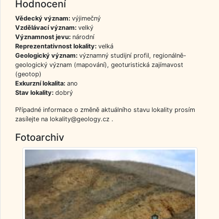
Hodnocení
Vědecký význam:
výjimečný
Vzdělávací význam:
velký
Významnost jevu:
národní
Reprezentativnost lokality:
velká
Geologický význam:
významný studijní profil, regionálně-
geologický význam (mapování), geoturistická zajímavost
(geotop)
Exkurzní lokalita:
ano
Stav lokality:
dobrý
Případné informace o změně aktuálního stavu lokality prosím
zasílejte na lokality@geology.cz .
Fotoarchiv