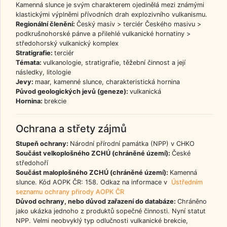
Kamenná slunce je svým charakterem ojedinělá mezi známými
klastickými výplněmi přívodních drah explozivního vulkanismu.
Regionální členění:
Český masiv > terciér Českého masivu >
podkrušnohorské pánve a přilehlé vulkanické hornatiny >
středohorský vulkanický komplex
Stratigrafie:
terciér
Témata:
vulkanologie, stratigrafie, těžební činnost a její
následky, litologie
Jevy:
maar, kamenné slunce, charakteristická hornina
Původ geologických jevů (geneze):
vulkanická
Hornina:
brekcie
Ochrana a střety zájmů
Stupeň ochrany:
Národní přírodní památka (NPP) v CHKO
Součást velkoplošného ZCHÚ (chráněné území):
České
středohoří
Součást maloplošného ZCHÚ (chráněné území):
Kamenná
slunce. Kód AOPK ČR: 158. Odkaz na informace v
Ústředním
seznamu ochrany přirody AOPK ČR
Důvod ochrany, nebo důvod zařazení do databáze:
Chráněno
jako ukázka jednoho z produktů sopečné činnosti. Nyní statut
NPP. Velmi neobvyklý typ odlučnosti vulkanické brekcie,