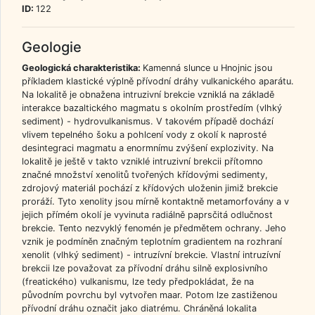
ID:
122
Geologie
Geologická charakteristika:
Kamenná slunce u Hnojnic jsou
příkladem klastické výplně přívodní dráhy vulkanického aparátu.
Na lokalitě je obnažena intruzivní brekcie vzniklá na základě
interakce bazaltického magmatu s okolním prostředím (vlhký
sediment) - hydrovulkanismus. V takovém případě dochází
vlivem tepelného šoku a pohlcení vody z okolí k naprosté
desintegraci magmatu a enormnímu zvýšení explozivity. Na
lokalitě je ještě v takto vzniklé intruzivní brekcii přítomno
značné množství xenolitů tvořených křídovými sedimenty,
zdrojový materiál pochází z křídových uloženin jimiž brekcie
proráží. Tyto xenolity jsou mírně kontaktně metamorfovány a v
jejich přímém okolí je vyvinuta radiálně paprsčitá odlučnost
brekcie. Tento nezvyklý fenomén je předmětem ochrany. Jeho
vznik je podmíněn značným teplotním gradientem na rozhraní
xenolit (vlhký sediment) - intruzívní brekcie. Vlastní intruzívní
brekcii lze považovat za přívodní dráhu silně explosivního
(freatického) vulkanismu, lze tedy předpokládat, že na
původním povrchu byl vytvořen maar. Potom lze zastiženou
přívodní dráhu označit jako diatrému. Chráněná lokalita