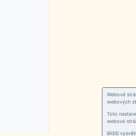
Webové strán
webových str
Toto nastav
webové strán
Bližší vysvě