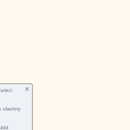
funkcí
ro všechny
ládá