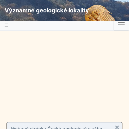
Významné geologické lokality
Webové stránky České geologické služby