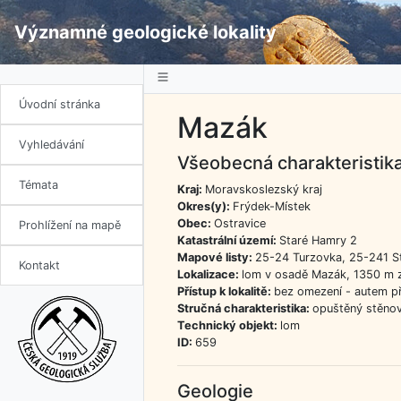
Významné geologické lokality
Úvodní stránka
Mazák
Vyhledávání
Všeobecná charakteristik
Témata
Kraj:
Moravskoslezský kraj
Okres(y):
Frýdek-Místek
Obec:
Ostravice
Prohlížení na mapě
Katastrální území:
Staré Hamry 2
Mapové listy:
25-24 Turzovka, 25-241 S
Kontakt
Lokalizace:
lom v osadě Mazák, 1350 m z
Přístup k lokalitě:
bez omezení - autem p
Stručná charakteristika:
opuštěný stěnov
Technický objekt:
lom
ID:
659
Geologie