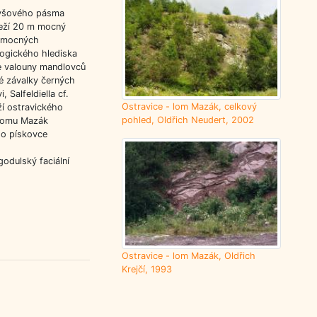
lyšového pásma
leží 20 m mocný
m mocných
ogického hlediska
le valouny mandlovců
ké závalky černých
Salfeldiella cf.
Ostravice - lom Mazák, celkový
oží ostravického
pohled, Oldřich Neudert, 2002
 lomu Mazák
ho pískovce
odulský faciální
Ostravice - lom Mazák, Oldřich
Krejčí, 1993