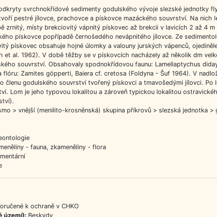
odkryty svrchnokřídové sedimenty godulského vývoje slezské jednotky f
 tvoří pestré jílovce, prachovce a pískovce mazáckého souvrství. Na nich 
ě zrnitý, místy brekciovitý vápnitý pískovec až brekcii v lavicích 2 až 4 
kého pískovce popřípadě černošedého nevápnitého jílovce. Ze sedimentol
ciovitý pískovec obsahuje hojné úlomky a valouny jurských vápenců, ojedině
h et al. 1962). V době těžby se v pískovcích nacházely až několik dm vel
ťského souvrství. Obsahovaly spodnokřídovou faunu: Lamellaptychus didayi, 
, a flóru: Zamites göpperti, Baiera cf. cretosa (Foldyna - Šuf 1964). V nadl
ho členu godulského souvrství tvořený pískovci a tmavošedými jílovci. Po
í. Lom je jeho typovou lokalitou a zároveň typickou lokalitou ostravické
tví).
mo > vnější (menilito-krosněnská) skupina příkrovů > slezská jednotka > g
leontologie
ameněliny - fauna, zkameněliny - flora
imentární
e
poručené k ochraně v CHKO
é území):
Beskydy