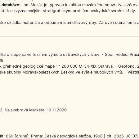
o databáze:
Lom Mazák je typovou lokalitou mazáckého souvrství a zároveň
tří k nejvýznamnějším stratigrafickým profilům beskydské svrchní křídy.
jako skládka materiálu a odpadu místní dřevovýroby. Zároveň stěna lomu z
mka o slepenci ve fosilním výmolu ostravckých vrstev. - Sbor. vědec. Prac
88
ky k přehledné geologické mapě 1 : 200 000 M-34-XIX Ostrava. – Geofond, 
ulské skupiny Moravskoslezských Beskyd ve světle hlubokých vrtů. – Věstn
12, Vajskebrová Markéta, 19.11.2020
t: 659 [online]. Praha: Česká geologická služba, 1998 [ cit. 2026-08-07]