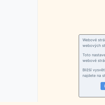
Webové strán
webových str
Toto nastav
webové strán
Bližší vysvě
najdete na 