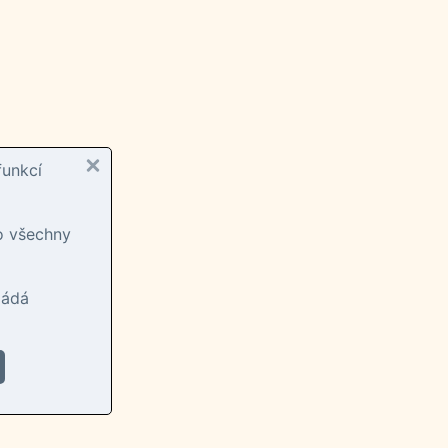
funkcí
ro všechny
ládá