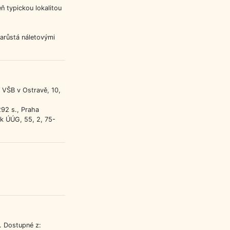
 typickou lokalitou
arůstá náletovými
í VŠB v Ostravě, 10,
292 s., Praha
ík ÚÚG, 55, 2, 75-
. Dostupné z: