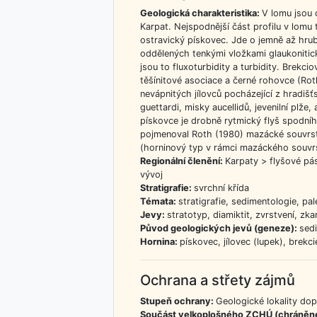
Geologická charakteristika:
V lomu jsou 
Karpat. Nejspodnější část profilu v lomu
ostravický pískovec. Jde o jemně až hrub
oddělených tenkými vložkami glaukonitic
jsou to fluxoturbidity a turbidity. Brek
těšínitové asociace a černé rohovce (Rot
nevápnitých jílovců pocházející z hradiš
guettardi, misky aucellidů, jevenilní plže
pískovce je drobně rytmický flyš spodní
pojmenoval Roth (1980) mazácké souvrstv
(horninový typ v rámci mazáckého souvrs
Regionální členění:
Karpaty > flyšové pás
vývoj
Stratigrafie:
svrchní křída
Témata:
stratigrafie, sedimentologie, pa
Jevy:
stratotyp, diamiktit, zvrstvení, zk
Původ geologických jevů (geneze):
sed
Hornina:
pískovec, jílovec (lupek), brekci
Ochrana a střety zájmů
Stupeň ochrany:
Geologické lokality do
Součást velkoplošného ZCHÚ (chráněn