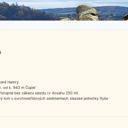
a
taré Hamry
. od k. 943 m Čupel
řístupná bez zákazu vjezdu (v dosahu 250 m)
ý lom v svrchnokřídových sedimentech slezské jednotky flyše