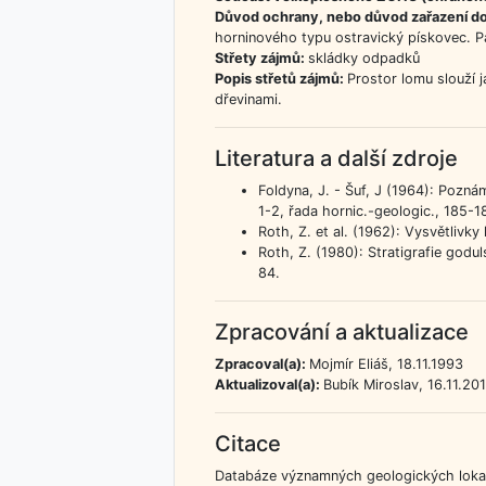
Důvod ochrany, nebo důvod zařazení d
horninového typu ostravický pískovec. Pa
Střety zájmů:
skládky odpadků
Popis střetů zájmů:
Prostor lomu slouží 
dřevinami.
Literatura a další zdroje
Foldyna, J. - Šuf, J (1964): Pozná
1-2, řada hornic.-geologic., 185-1
Roth, Z. et al. (1962): Vysvětliv
Roth, Z. (1980): Stratigrafie god
84.
Zpracování a aktualizace
Zpracoval(a):
Mojmír Eliáš, 18.11.1993
Aktualizoval(a):
Bubík Miroslav, 16.11.20
Citace
Databáze významných geologických lokali