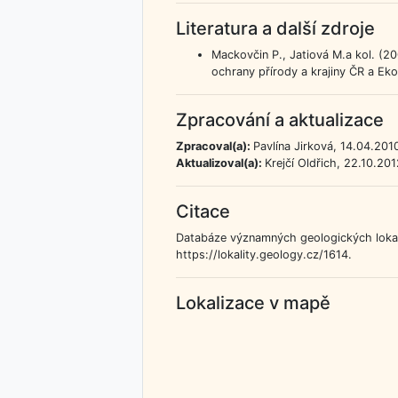
Literatura a další zdroje
Mackovčin P., Jatiová M.a kol. (20
ochrany přírody a krajiny ČR a Ek
Zpracování a aktualizace
Zpracoval(a):
Pavlína Jirková, 14.04.201
Aktualizoval(a):
Krejčí Oldřich, 22.10.201
Citace
Databáze významných geologických lokali
https://lokality.geology.cz/1614.
Lokalizace v mapě