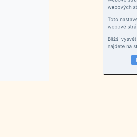
webových str
Toto nastav
webové strán
Bližší vysvě
najdete na 