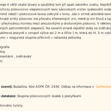
nuje 4 větší skalní útvary a opuštěný lom při úpatí údolního svahu. Největ
výchozy pískovcovo-slepencových lavic lukovských vrstev (paleocén) solá
nimž náleží i pískovcové lavice odkryté v lomu. Jde o strmě ukloněné lavi
hrubě zrnitý pískovec má převahu křemenných zrn, méně je zrn živců a lu
e o přechodnou horninu mezi arkozovitými a drobovitými pískovci. V některý
nných petromiktních slepenců. Na severní straně největší skály se zvětrá
puklinová jeskyně o vstupní výšce asi 2 m a šířce 1 m, která do hl. 5 m vykli
smo > magurská skupina příkrovů > račanská jednotka
igrafie
tiny
mentární , zvětrávání
t)
 území):
Budačina. Kód AOPK ČR: 2436. Odkaz na informace v
Ústředním
o databáze:
Skupina pískovcových skalek s jeskyňkami
ěvováno turisty.