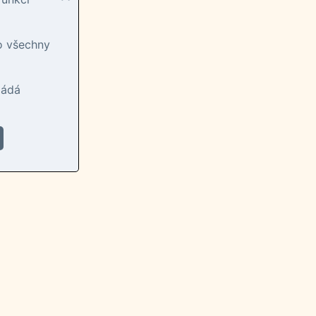
ro všechny
ládá