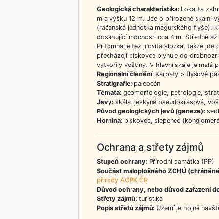
Geologická charakteristika:
Lokalita zahr
m a výšku 12 m. Jde o přirozené skalní 
(račanská jednotka magurského flyše), k 
dosahující mocnosti cca 4 m. Středně až 
Přítomna je též jílovitá složka, takže jd
přecházejí pískovce plynule do drobnozr
vytvořily voštiny. V hlavní skále je malá 
Regionální členění:
Karpaty > flyšové pá
Stratigrafie:
paleocén
Témata:
geomorfologie, petrologie, strat
Jevy:
skála, jeskyně pseudokrasová, voš
Původ geologických jevů (geneze):
sedi
Hornina:
pískovec, slepenec (konglomerá
Ochrana a střety zájmů
Stupeň ochrany:
Přírodní památka (PP)
Součást maloplošného ZCHÚ (chráněné
přirody AOPK ČR
Důvod ochrany, nebo důvod zařazení d
Střety zájmů:
turistika
Popis střetů zájmů:
Území je hojně navšt