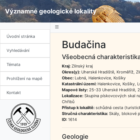
Významné geologické lokality
Úvodní stránka
Budačina
Vyhledávání
Všeobecná charakteristik
Témata
Kraj:
Zlínský kraj
Okres(y):
Uherské Hradiště, Kroměříž, Zl
Obec:
Lubná, Halenkovice, Košíky
Prohlížení na mapě
Katastrální území:
Halenkovice, Košíky, 
Mapové listy:
25-33 Uherské Hradiště, 
Kontakt
Lokalizace:
Skupina pískovcových skal n
Chřibů
Přístup k lokalitě:
schůdná cesta (turistic
Stručná charakteristika:
Skály, blokové 
ID:
1614
Geologie