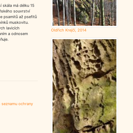
ší skála má délku 15
ňského souvrství
ce psamitů až psefitů
pínků muskovitu.
ch lavicích
Oldřich Krejčí, 2014
váním a odnosem
ňuje.
 seznamu ochrany