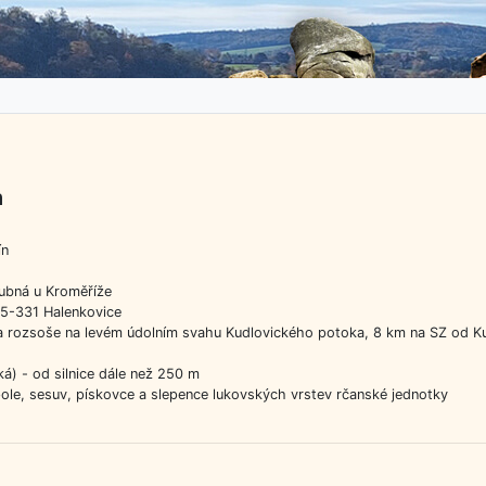
a
ín
Lubná u Kroměříže
25-331 Halenkovice
a rozsoše na levém údolním svahu Kudlovického potoka, 8 km na SZ od Ku
ká) - od silnice dále než 250 m
pole, sesuv, pískovce a slepence lukovských vrstev rčanské jednotky