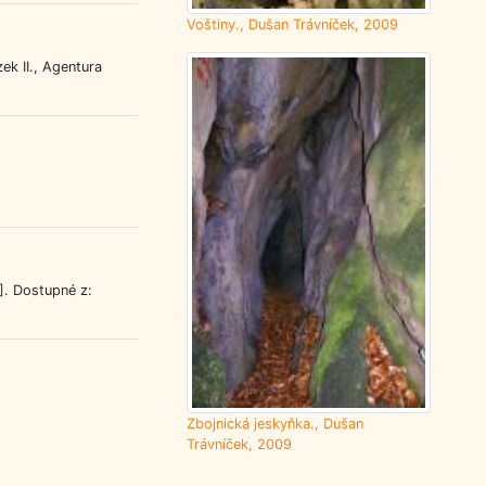
Voštiny., Dušan Trávníček, 2009
ek II., Agentura
]. Dostupné z:
Zbojnická jeskyňka., Dušan
Trávníček, 2009